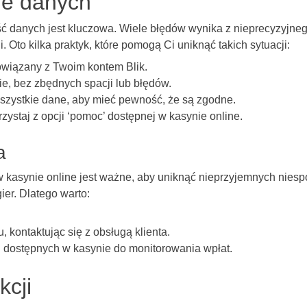
ie danych
ć danych jest kluczowa. Wiele błędów wynika z nieprecyzyjne
 Oto kilka praktyk, które pomogą Ci uniknąć takich sytuacji:
wiązany z Twoim kontem Blik.
ie, bez zbędnych spacji lub błędów.
szystkie dane, aby mieć pewność, że są zgodne.
zystaj z opcji ‘pomoc’ dostępnej w kasynie online.
a
 kasynie online jest ważne, aby uniknąć nieprzyjemnych niesp
er. Dlatego warto:
kontaktując się z obsługą klienta.
dostępnych w kasynie do monitorowania wpłat.
kcji