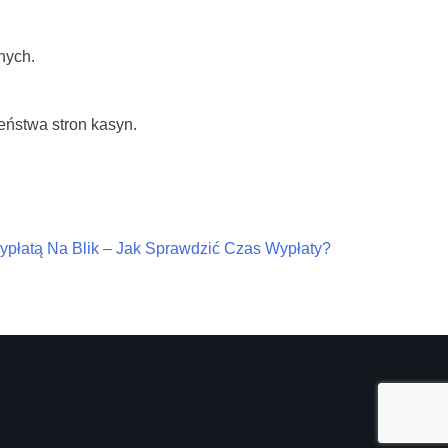
nych.
eństwa stron kasyn.
płatą Na Blik – Jak Sprawdzić Czas Wypłaty?