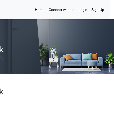
Home
Connect with us
Login
Sign Up
k
k