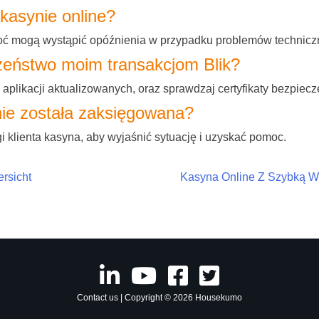
 kasynie online?
oć mogą wystąpić opóźnienia w przypadku problemów technicz
zeństwo moim transakcjom Blik?
plikacji aktualizowanych, oraz sprawdzaj certyfikaty bezpiecz
 nie została zaksięgowana?
gi klienta kasyna, aby wyjaśnić sytuację i uzyskać pomoc.
rsicht
Kasyna Online Z Szybką Wy
Contact us
| Copyright © 2026 Housekumo