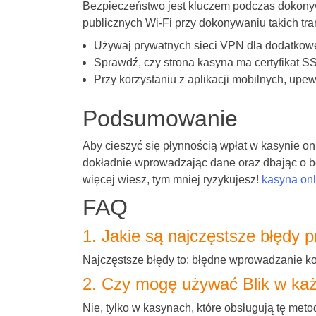
Bezpieczeństwo jest kluczem podczas dokonywa
publicznych Wi-Fi przy dokonywaniu takich tran
Używaj prywatnych sieci VPN dla dodatkow
Sprawdź, czy strona kasyna ma certyfikat S
Przy korzystaniu z aplikacji mobilnych, upew
Podsumowanie
Aby cieszyć się płynnością wpłat w kasynie on
dokładnie wprowadzając dane oraz dbając o b
więcej wiesz, tym mniej ryzykujesz!
kasyna onl
FAQ
1. Jakie są najczęstsze błędy p
Najczęstsze błędy to: błędne wprowadzanie ko
2. Czy mogę używać Blik w każ
Nie, tylko w kasynach, które obsługują tę meto