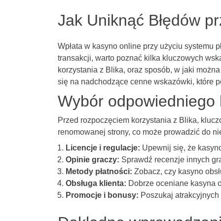
Jak Uniknąć Błędów pr
Wpłata w kasyno online przy użyciu systemu p
transakcji, warto poznać kilka kluczowych ws
korzystania z Blika, oraz sposób, w jaki możn
się na nadchodzące cenne wskazówki, które po
Wybór odpowiedniego 
Przed rozpoczęciem korzystania z Blika, kluc
renomowanej strony, co może prowadzić do nie
Licencje i regulacje:
Upewnij się, że kasyno
Opinie graczy:
Sprawdź recenzje innych gr
Metody płatności:
Zobacz, czy kasyno obsłu
Obsługa klienta:
Dobrze oceniane kasyna ofe
Promocje i bonusy:
Poszukaj atrakcyjnych 