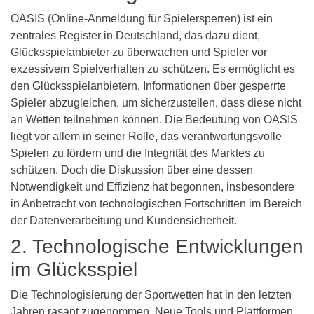
OASIS (Online-Anmeldung für Spielersperren) ist ein
zentrales Register in Deutschland, das dazu dient,
Glücksspielanbieter zu überwachen und Spieler vor
exzessivem Spielverhalten zu schützen. Es ermöglicht es
den Glücksspielanbietern, Informationen über gesperrte
Spieler abzugleichen, um sicherzustellen, dass diese nicht
an Wetten teilnehmen können. Die Bedeutung von OASIS
liegt vor allem in seiner Rolle, das verantwortungsvolle
Spielen zu fördern und die Integrität des Marktes zu
schützen. Doch die Diskussion über eine dessen
Notwendigkeit und Effizienz hat begonnen, insbesondere
in Anbetracht von technologischen Fortschritten im Bereich
der Datenverarbeitung und Kundensicherheit.
2. Technologische Entwicklungen
im Glücksspiel
Die Technologisierung der Sportwetten hat in den letzten
Jahren rasant zugenommen. Neue Tools und Plattformen