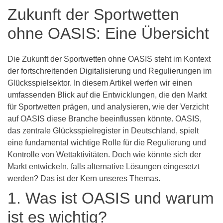
Zukunft der Sportwetten
ohne OASIS: Eine Übersicht
Die Zukunft der Sportwetten ohne OASIS steht im Kontext
der fortschreitenden Digitalisierung und Regulierungen im
Glücksspielsektor. In diesem Artikel werfen wir einen
umfassenden Blick auf die Entwicklungen, die den Markt
für Sportwetten prägen, und analysieren, wie der Verzicht
auf OASIS diese Branche beeinflussen könnte. OASIS,
das zentrale Glücksspielregister in Deutschland, spielt
eine fundamental wichtige Rolle für die Regulierung und
Kontrolle von Wettaktivitäten. Doch wie könnte sich der
Markt entwickeln, falls alternative Lösungen eingesetzt
werden? Das ist der Kern unseres Themas.
1. Was ist OASIS und warum
ist es wichtig?