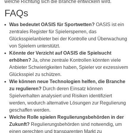
welche Richtung sich die Branche entwickeln wird.
FAQs
Was bedeutet OASIS für Sportwetten?
OASIS ist ein
zentrales Register für Spielersperren, das
Glücksspielanbieter bei der Kontrolle und Überwachung
von Spielern unterstützt.
Könnte der Verzicht auf OASIS die Spielsucht
erhöhen?
Ja, ohne zentrale Kontrollen könnten viele
Anbieter Schwierigkeiten haben, Spieler vor exzessivem
Glücksspiel zu schützen.
Wie können neue Technologien helfen, die Branche
zu regulieren?
Durch deren Einsatz können
Spielverhalten analysiert und Risiken identifiziert
werden, wodurch alternative Lösungen zur Regulierung
geschaffen werden.
Welche Rolle spielen Regulierungsbehörden in der
Zukunft?
Regulierungsbehörden sind notwendig, um
einen gerechten und transparenten Markt zu