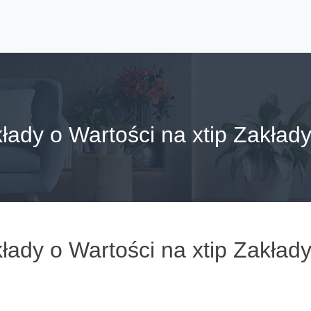
łady o Wartości na xtip Zakład
łady o Wartości na xtip Zakład