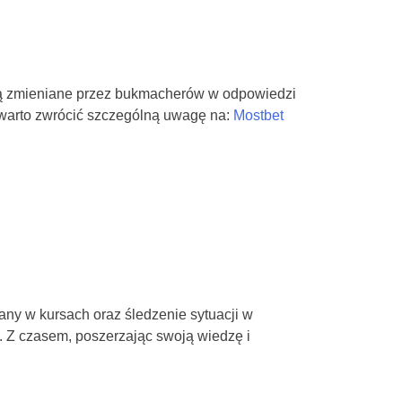
 są zmieniane przez bukmacherów w odpowiedzi
w, warto zwrócić szczególną uwagę na:
Mostbet
iany w kursach oraz śledzenie sytuacji w
. Z czasem, poszerzając swoją wiedzę i