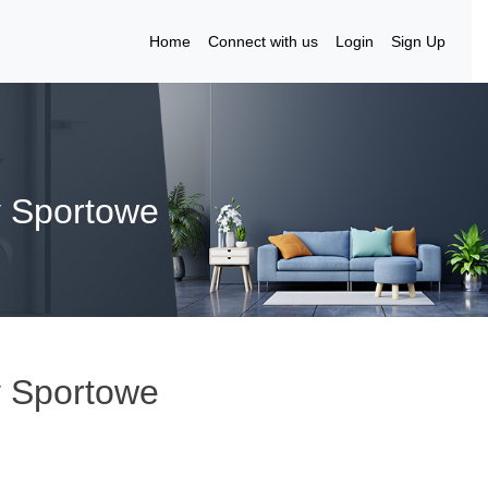
Home
Connect with us
Login
Sign Up
y Sportowe
y Sportowe