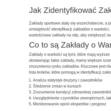
Jak Zidentyfikować Zak
Zakłady sportowe stały się wszechobecne, a p
umiejętność identyfikacji zakładów o wartości
wartościowe zakłady na xtip, aby zwiększyć s
Co to są Zakłady o War
Zakłady o wartości są tymi, które mają wyższ
obstawiając takie zakłady, mamy większe szans
zrozumienia rynku zakładów. Kluczowe jest r
lista kroków, które pomogą w identyfikacji zak
Analiza statystyk drużyny i zawodników
Śledzenie zmian w kursach
Zrozumienie kondycji zdrowotnej zawodnik
Uwzględnienie czynników zewnętrznych, tak
Monitorowanie opinii ekspertów i prognoz