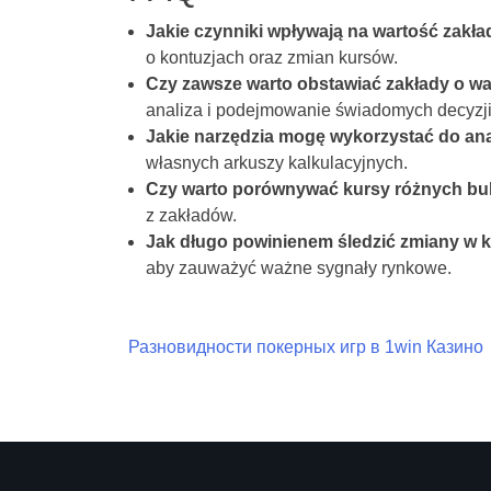
Jakie czynniki wpływają na wartość zakł
o kontuzjach oraz zmian kursów.
Czy zawsze warto obstawiać zakłady o wa
analiza i podejmowanie świadomych decyzji
Jakie narzędzia mogę wykorzystać do an
własnych arkuszy kalkulacyjnych.
Czy warto porównywać kursy różnych b
z zakładów.
Jak długo powinienem śledzić zmiany w 
aby zauważyć ważne sygnały rynkowe.
Post
Разновидности покерных игр в 1win Казино
navigation