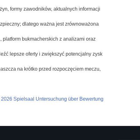
yn, formy zawodników, aktualnych informacji
bezpieczny; dlatego ważna jest zrównoważona
, platform bukmacherskich z analizami oraz
ć lepsze oferty i zwiększyć potencjalny zysk
aszcza na krótko przed rozpoczęciem meczu,
 2026 Spielsaal Untersuchung über Bewertung