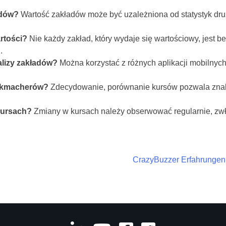
adów?
Wartość zakładów może być uzależniona od statystyk druż
rtości?
Nie każdy zakład, który wydaje się wartościowy, jest 
.
alizy zakładów?
Można korzystać z różnych aplikacji mobilnych
ukmacherów?
Zdecydowanie, porównanie kursów pozwala znaleź
kursach?
Zmiany w kursach należy obserwować regularnie, zwł
CrazyBuzzer Erfahrungen