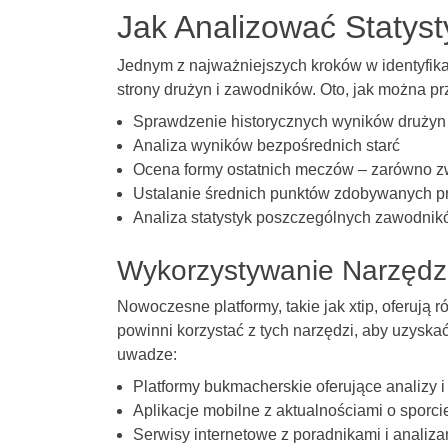
Jak Analizować Statyst
Jednym z najważniejszych kroków w identyfikac
strony drużyn i zawodników. Oto, jak można pr
Sprawdzenie historycznych wyników druży
Analiza wyników bezpośrednich starć
Ocena formy ostatnich meczów – zarówno zw
Ustalanie średnich punktów zdobywanych p
Analiza statystyk poszczególnych zawodnikó
Wykorzystywanie Narzędzi
Nowoczesne platformy, takie jak xtip, oferują
powinni korzystać z tych narzędzi, aby uzyska
uwadze:
Platformy bukmacherskie oferujące analizy 
Aplikacje mobilne z aktualnościami o sporci
Serwisy internetowe z poradnikami i analiz