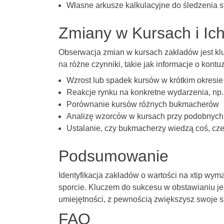
Własne arkusze kalkulacyjne do śledzenia s
Zmiany w Kursach i Ic
Obserwacja zmian w kursach zakładów jest kl
na różne czynniki, takie jak informacje o kon
Wzrost lub spadek kursów w krótkim okresie
Reakcje rynku na konkretne wydarzenia, np
Porównanie kursów różnych bukmacherów
Analizę wzorców w kursach przy podobnych 
Ustalanie, czy bukmacherzy wiedzą coś, cz
Podsumowanie
Identyfikacja zakładów o wartości na xtip wyma
sporcie. Kluczem do sukcesu w obstawianiu jes
umiejętności, z pewnością zwiększysz swoje 
FAQ