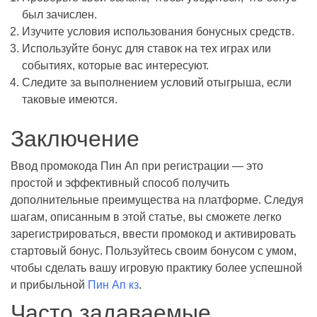
был зачислен.
Изучите условия использования бонусных средств.
Используйте бонус для ставок на тех играх или
событиях, которые вас интересуют.
Следите за выполнением условий отыгрыша, если
таковые имеются.
Заключение
Ввод промокода Пин Ап при регистрации — это
простой и эффективный способ получить
дополнительные преимущества на платформе. Следуя
шагам, описанным в этой статье, вы сможете легко
зарегистрироваться, ввести промокод и активировать
стартовый бонус. Пользуйтесь своим бонусом с умом,
чтобы сделать вашу игровую практику более успешной
и прибыльной
Пин Ап кз
.
Часто задаваемые