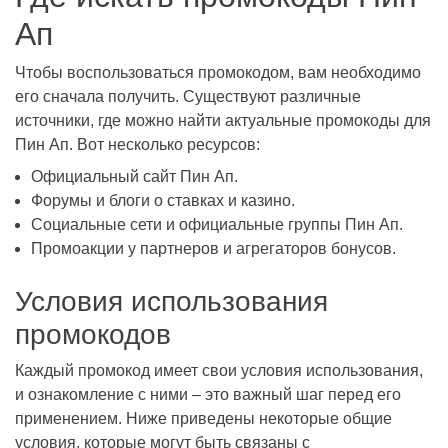
Ап
Чтобы воспользоваться промокодом, вам необходимо
его сначала получить. Существуют различные
источники, где можно найти актуальные промокоды для
Пин Ап. Вот несколько ресурсов:
Официальный сайт Пин Ап.
Форумы и блоги о ставках и казино.
Социальные сети и официальные группы Пин Ап.
Промоакции у партнеров и агрегаторов бонусов.
Условия использования
промокодов
Каждый промокод имеет свои условия использования,
и ознакомление с ними – это важный шаг перед его
применением. Ниже приведены некоторые общие
условия, которые могут быть связаны с