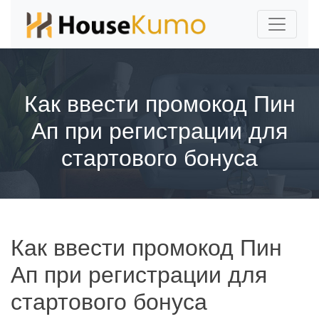
Как ввести промокод Пин
Ап при регистрации для
стартового бонуса
Как ввести промокод Пин
Ап при регистрации для
стартового бонуса