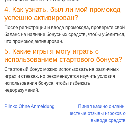
4. Как узнать, был ли мой промокод
успешно активирован?
После регистрации и ввода промокода, проверьте свой
баланс на наличие бонусных средств, чтобы убедиться,
что промокод активирован.
5. Какие игры я могу играть с
использованием стартового бонуса?
Стартовый бонус можно использовать на различных
играх и ставках, но рекомендуется изучить условия
использования бонуса, чтобы избежать
недоразумений.
Post
Plinko Ohne Anmeldung ️
Пинап казино онлайн:
честные отзывы игроков о
navigation
выводе средств