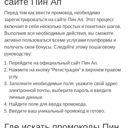
сайте Пин Ап
Перед тем как ввести промокод, необходимо
зарегистрироваться на сайте Пин Ап. Этот процесс
включает в себя несколько простых и понятных шагов.
Выполнив все необходимые действия, вы сможете
активно пользоваться всеми услугами платформы и
получать свои бонусы. Следуйте этому пошаговому
руководству:
Перейдите на официальный сайт Пин Ап.
Нажмите на кнопку “Регистрация” в верхнем правом
углу.
Заполните необходимые поля: укажите свой адрес
электронной почты, выберите пароль и введите
личные данные.
Найдите поле для ввода промокода.
Введите ваш уникальный промокод и готово.
Где искать промокоды Пин