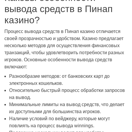
вывода средств в Пинап
казино?
Процесс вывода средств в Пинап казино отличается
своей прозрачностью и удобством. Казино предлагает
несколько методов для осуществления финансовых
транзакций, чтобы удовлетворить потребности разных
игроков. Основные особенности вывода средств
включают:
Разнообразие методов: от банковских карт до
электронных кошельков.
Относительно быстрый процесс обработки запросов
на вывод.
Минимальные лимиты на вывод средств, что делает
их доступными для большинства игроков.
Наличие условий по вейджеру, которые могут
повлиять на процесс вывода winnings.