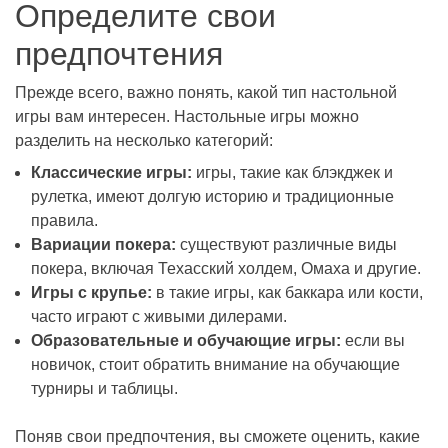
Определите свои
предпочтения
Прежде всего, важно понять, какой тип настольной
игры вам интересен. Настольные игры можно
разделить на несколько категорий:
Классические игры:
игры, такие как блэкджек и
рулетка, имеют долгую историю и традиционные
правила.
Вариации покера:
существуют различные виды
покера, включая Техасский холдем, Омаха и другие.
Игры с крупье:
в такие игры, как баккара или кости,
часто играют с живыми дилерами.
Образовательные и обучающие игры:
если вы
новичок, стоит обратить внимание на обучающие
турниры и таблицы.
Поняв свои предпочтения, вы сможете оценить, какие