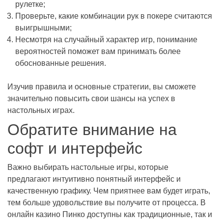
рулетке;
Проверьте, какие комбинации рук в покере считаются
выигрышными;
Несмотря на случайный характер игр, понимание
вероятностей поможет вам принимать более
обоснованные решения.
Изучив правила и основные стратегии, вы сможете
значительно повысить свои шансы на успех в
настольных играх.
Обратите внимание на
софт и интерфейс
Важно выбирать настольные игры, которые
предлагают интуитивно понятный интерфейс и
качественную графику. Чем приятнее вам будет играть,
тем больше удовольствие вы получите от процесса. В
онлайн казино Пинко доступны как традиционные, так и