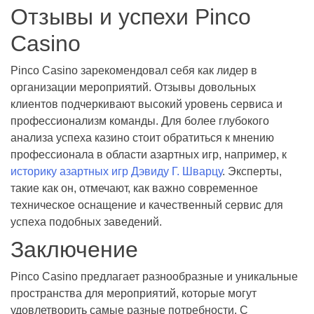
Отзывы и успехи Pinco
Casino
Pinco Casino зарекомендовал себя как лидер в
организации мероприятий. Отзывы довольных
клиентов подчеркивают высокий уровень сервиса и
профессионализм команды. Для более глубокого
анализа успеха казино стоит обратиться к мнению
профессионала в области азартных игр, например, к
историку азартных игр Дэвиду Г. Шварцу
. Эксперты,
такие как он, отмечают, как важно современное
техническое оснащение и качественный сервис для
успеха подобных заведений.
Заключение
Pinco Casino предлагает разнообразные и уникальные
пространства для мероприятий, которые могут
удовлетворить самые разные потребности. С