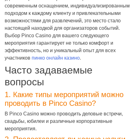
современным оснащением, индивидуализированным
подходом к каждому клиенту и привлекательными
возможностями для развлечений, это место стало
настоящей находкой для организаторов событий.
Выбор Pinco Casino для вашего следующего
мероприятия гарантирует не только комфорт и
эффективность, но и уникальный опыт для всех
участников
пинко онлайн казино
.
Часто задаваемые
вопросы
1. Какие типы мероприятий можно
проводить в Pinco Casino?
В Pinco Casino можно проводить деловые встречи,
свадьбы, юбилеи и различные корпоративные
мероприятия.