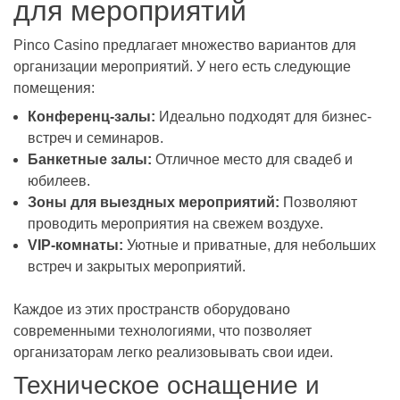
для мероприятий
Pinco Casino предлагает множество вариантов для
организации мероприятий. У него есть следующие
помещения:
Конференц-залы:
Идеально подходят для бизнес-
встреч и семинаров.
Банкетные залы:
Отличное место для свадеб и
юбилеев.
Зоны для выездных мероприятий:
Позволяют
проводить мероприятия на свежем воздухе.
VIP-комнаты:
Уютные и приватные, для небольших
встреч и закрытых мероприятий.
Каждое из этих пространств оборудовано
современными технологиями, что позволяет
организаторам легко реализовывать свои идеи.
Техническое оснащение и