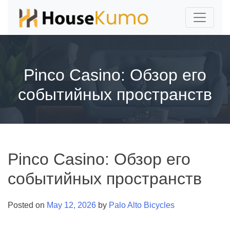
Pinco Casino: Обзор его
событийных пространств
Pinco Casino: Обзор его
событийных пространств
Posted on
May 12, 2026
by
Palo Alto Bicycles