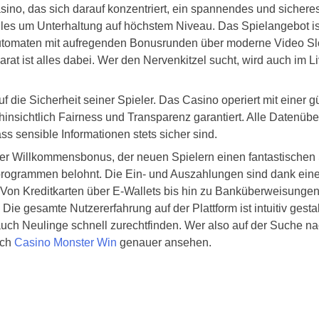
no, das sich darauf konzentriert, ein spannendes und sicheres
h alles um Unterhaltung auf höchstem Niveau. Das Spielangebot i
tomaten mit aufregenden Bonusrunden über moderne Video Slots
rat ist alles dabei. Wer den Nervenkitzel sucht, wird auch im L
die Sicherheit seiner Spieler. Das Casino operiert mit einer g
nsichtlich Fairness und Transparenz garantiert. Alle Datenübert
s sensible Informationen stets sicher sind.
ktiver Willkommensbonus, der neuen Spielern einen fantastische
ogrammen belohnt. Die Ein- und Auszahlungen sind dank einer 
Von Kreditkarten über E-Wallets bis hin zu Banküberweisungen 
 Die gesamte Nutzererfahrung auf der Plattform ist intuitiv gest
h auch Neulinge schnell zurechtfinden. Wer also auf der Suche
ich
Casino Monster Win
genauer ansehen.