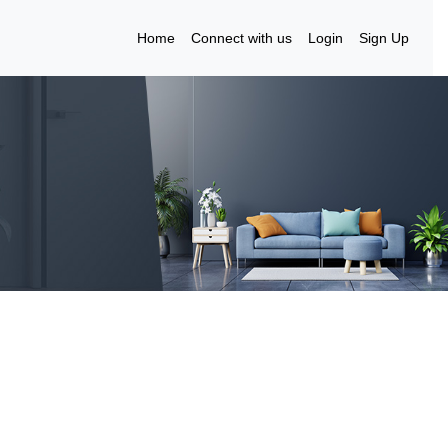
Home
Connect with us
Login
Sign Up