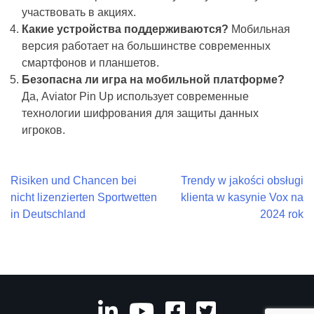
участвовать в акциях.
Какие устройства поддерживаются?
Мобильная
версия работает на большинстве современных
смартфонов и планшетов.
Безопасна ли игра на мобильной платформе?
Да, Aviator Pin Up использует современные
технологии шифрования для защиты данных
игроков.
Post
Risiken und Chancen bei
Trendy w jakości obsługi
nicht lizenzierten Sportwetten
klienta w kasynie Vox na
navigation
in Deutschland
2024 rok