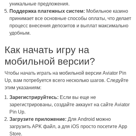
уникальные предложения.
Поддержка платежных систем:
Мобильное казино
принимает все основные способы оплаты, что делает
процесс внесения депозитов и выплат максимально
удобным.
Как начать игру на
мобильной версии?
Чтобы начать играть на мобильной версии Aviator Pin
Up, вам потребуется всего несколько шагов. Следуйте
этим указаниям:
Зарегистрируйтесь:
Если вы еще не
зарегистрированы, создайте аккаунт на сайте Aviator
Pin Up.
Загрузите приложение:
Для Android можно
загрузить APK файл, а для iOS просто посетите App
Store.