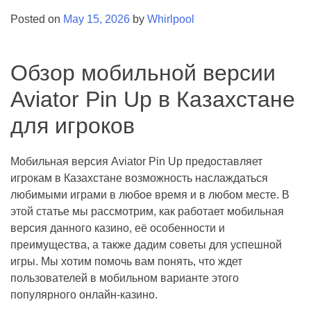
Posted on
May 15, 2026
by
Whirlpool
Обзор мобильной версии
Aviator Pin Up в Казахстане
для игроков
Мобильная версия Aviator Pin Up предоставляет
игрокам в Казахстане возможность наслаждаться
любимыми играми в любое время и в любом месте. В
этой статье мы рассмотрим, как работает мобильная
версия данного казино, её особенности и
преимущества, а также дадим советы для успешной
игры. Мы хотим помочь вам понять, что ждет
пользователей в мобильном варианте этого
популярного онлайн-казино.