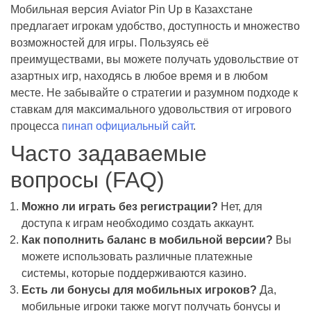
Мобильная версия Aviator Pin Up в Казахстане
предлагает игрокам удобство, доступность и множество
возможностей для игры. Пользуясь её
преимуществами, вы можете получать удовольствие от
азартных игр, находясь в любое время и в любом
месте. Не забывайте о стратегии и разумном подходе к
ставкам для максимального удовольствия от игрового
процесса
пинап официальный сайт
.
Часто задаваемые
вопросы (FAQ)
Можно ли играть без регистрации?
Нет, для
доступа к играм необходимо создать аккаунт.
Как пополнить баланс в мобильной версии?
Вы
можете использовать различные платежные
системы, которые поддерживаются казино.
Есть ли бонусы для мобильных игроков?
Да,
мобильные игроки также могут получать бонусы и