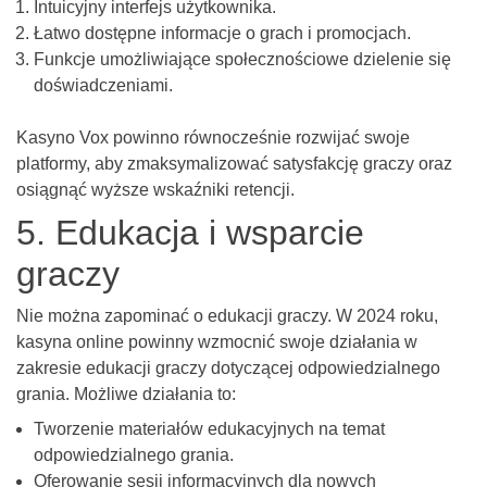
Intuicyjny interfejs użytkownika.
Łatwo dostępne informacje o grach i promocjach.
Funkcje umożliwiające społecznościowe dzielenie się
doświadczeniami.
Kasyno Vox powinno równocześnie rozwijać swoje
platformy, aby zmaksymalizować satysfakcję graczy oraz
osiągnąć wyższe wskaźniki retencji.
5. Edukacja i wsparcie
graczy
Nie można zapominać o edukacji graczy. W 2024 roku,
kasyna online powinny wzmocnić swoje działania w
zakresie edukacji graczy dotyczącej odpowiedzialnego
grania. Możliwe działania to:
Tworzenie materiałów edukacyjnych na temat
odpowiedzialnego grania.
Oferowanie sesji informacyjnych dla nowych