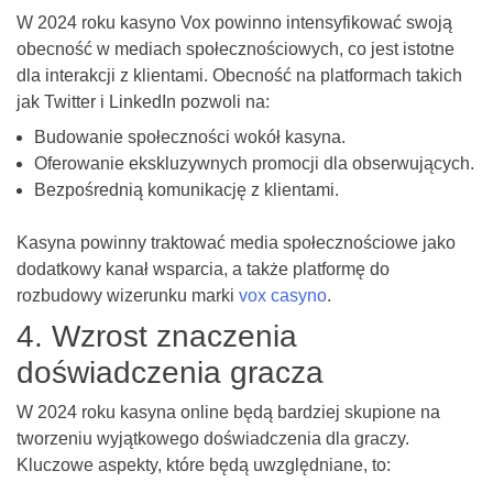
W 2024 roku kasyno Vox powinno intensyfikować swoją
obecność w mediach społecznościowych, co jest istotne
dla interakcji z klientami. Obecność na platformach takich
jak Twitter i LinkedIn pozwoli na:
Budowanie społeczności wokół kasyna.
Oferowanie ekskluzywnych promocji dla obserwujących.
Bezpośrednią komunikację z klientami.
Kasyna powinny traktować media społecznościowe jako
dodatkowy kanał wsparcia, a także platformę do
rozbudowy wizerunku marki
vox casyno
.
4. Wzrost znaczenia
doświadczenia gracza
W 2024 roku kasyna online będą bardziej skupione na
tworzeniu wyjątkowego doświadczenia dla graczy.
Kluczowe aspekty, które będą uwzględniane, to: