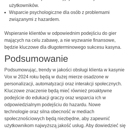
użytkowników.
Wsparcie psychologiczne dla osób z problemami
związanymi z hazardem.
Wspieranie klientów w odpowiednim podejściu do gier
mających na celu zabawę, a nie wyzwanie finansowe,
będzie kluczowe dla długoterminowego sukcesu kasyna.
Podsumowanie
Podsumowując, trendy w jakości obsługi klienta w kasynie
Vox w 2024 roku będą w dużej mierze osadzone w
personalizacji, automatyzacji oraz interakcji społecznych.
Kluczowe znaczenie będą mieć również proaktywne
podejście do edukacji graczy oraz wsparcia ich w
odpowiedzialnym podejściu do hazardu. Nowe
technologie oraz silna obecność w mediach
społecznościowych będą niezbędne, aby zapewnić
użytkownikom najwyższą jakość usług. Aby dowiedzieć się