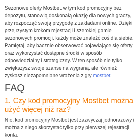
Sezonowe oferty Mostbet, w tym kod promocyjny bez
depozytu, stanowią doskonałą okazję dla nowych graczy,
aby rozpocząć swoją przygodę z zakładami online. Dzięki
przejrzystym krokom rejestracji i szerokiej gamie
sezonowych promocji, każdy może znaleźć coś dla siebie.
Pamiętaj, aby bacznie obserwować pojawiające się oferty
oraz wykorzystać dostępne środki w sposób
odpowiedzialny i strategiczny. W ten sposób nie tylko
zwiększysz swoje szanse na wygraną, ale również
zyskasz niezapomniane wrażenia z gry
mostbet
.
FAQ
1. Czy kod promocyjny Mostbet można
użyć więcej niż raz?
Nie, kod promocyjny Mostbet jest zazwyczaj jednorazowy i
można z niego skorzystać tylko przy pierwszej rejestracji
konta.